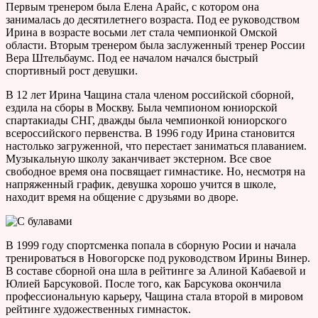
Первым тренером была Елена Арайс, с котором она
занималась до десятилетнего возраста. Под ее руководством
Ирина в возрасте восьми лет стала чемпионкой Омской
области. Вторым тренером была заслуженный тренер России
Вера Штельбаумс. Под ее началом начался быстрый
спортивный рост девушки.
В 12 лет Ирина Чащина стала членом российской сборной,
ездила на сборы в Москву. Была чемпионом юниорской
спартакиады СНГ, дважды была чемпионкой юниорского
всероссийского первенства. В 1996 году Ирина становится
настолько загруженной, что перестает заниматься плаванием.
Музыкальную школу заканчивает экстерном. Все свое
свободное время она посвящает гимнастике. Но, несмотря на
напряженный график, девушка хорошо учится в школе,
находит время на общение с друзьями во дворе.
В 1999 году спортсменка попала в сборную Росии и начала
тренироваться в Новогорске под руководством Ирины Винер.
В составе сборной она шла в рейтинге за Алиной Кабаевой и
Юлией Барсуковой. После того, как Барсукова окончила
профессиональную карьеру, Чащина стала второй в мировом
рейтинге художественных гимнасток.