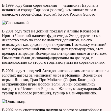
В 1999 году были соревнования — чемпионат Европы в
испанском городе Сарагоса (золото), чемпионат мира в
японском городе Осака (золото), Кубок России (золото).
В 2001 году тест на допинг показал у Алины Кабаевой и
Ирины Чащиной наличие фурасемида. Это диуретическое
лекарство само по себе не является допингом, но его
используют как средство для похудения. Поскольку меньший
вес в художественной гимнастике дает преимущество, этот
препарат запрещен Всемирным антидопинговым агентством.
Гимнастки были дисквалифицированы на два года, с
возможностью со второго года выступать на соревнованиях.
В 2001 году за подачей Антидопингового комитета ее лишили
золотых наград за чемпионат мира в Испании, Всемирные
игры в Японии, Гран При Мобител (София, Болгария),
австралийские игры Доброй воли. За ней сохранились
награды за Чемпионат Европы в Женеве, международный
турнир в Корбеле (Франция), турнир в Сан-Франциско.
В 2002 году спортсменка получила золото за многоборье и