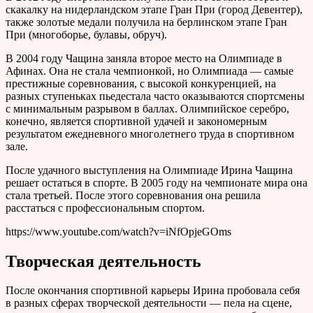
скакалку на нидерландском этапе Гран При (город Девентер),
также золотые медали получила на берлинском этапе Гран
При (многоборье, булавы, обруч).
В 2004 году Чащина заняла второе место на Олимпиаде в
Афинах. Она не стала чемпионкой, но Олимпиада — самые
престижные соревнования, с высокой конкуренцией, на
разных ступеньках пьедестала часто оказываются спортсмены
с минимальным разрывом в баллах. Олимпийское серебро,
конечно, является спортивной удачей и закономерным
результатом ежедневного многолетнего труда в спортивном
зале.
После удачного выступления на Олимпиаде Ирина Чащина
решает остаться в спорте. В 2005 году на чемпионате мира она
стала третьей. После этого соревнования она решила
расстаться с профессиональным спортом.
https://www.youtube.com/watch?v=iNfOpjeGOms
Творческая деятельность
После окончания спортивной карьеры Ирина пробовала себя
в разных сферах творческой деятельности — пела на сцене,