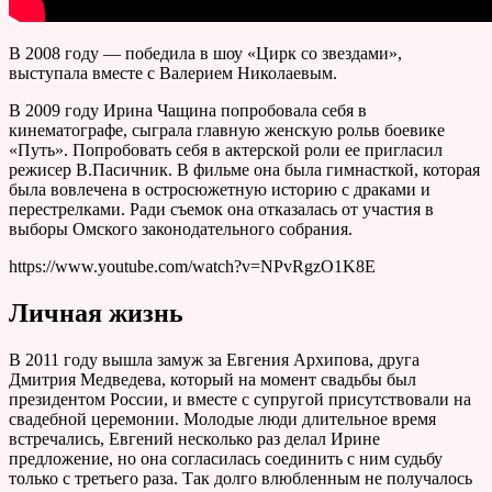
В 2008 году — победила в шоу «Цирк со звездами»,
выступала вместе с Валерием Николаевым.
В 2009 году Ирина Чащина попробовала себя в
кинематографе, сыграла главную женскую рольв боевике
«Путь». Попробовать себя в актерской роли ее пригласил
режисер В.Пасичник. В фильме она была гимнасткой, которая
была вовлечена в остросюжетную историю с драками и
перестрелками. Ради съемок она отказалась от участия в
выборы Омского законодательного собрания.
https://www.youtube.com/watch?v=NPvRgzO1K8E
Личная жизнь
В 2011 году вышла замуж за Евгения Архипова, друга
Дмитрия Медведева, который на момент свадьбы был
президентом России, и вместе с супругой присутствовали на
свадебной церемонии. Молодые люди длительное время
встречались, Евгений несколько раз делал Ирине
предложение, но она согласилась соединить с ним судьбу
только с третьего раза. Так долго влюбленным не получалось