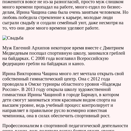
поженится вовсе не из-за разногласий, просто муж слишком
много времени пропадал на работе, много ездил по бизнес-
делам, Ирина Чащина сама была очень занятым человеком. Но
любовь победила стремление к карьере, молодые люди
сыграли свадьбу и создали семейный уют, даже несмотря на
то, что они двое много времени уделяют работе.
Муж Евгений Архипов некоторое время вместе с Дмитрием
Медведевым посещал спортивную школу, занимался греблей
на байдарках. С 2008 года возглавил Всероссийскую
федерацию гребли на байдарках и каноэ.
Ирина Викторовна Чащина много лет мечтала открыть свой
собственный гимнастический центр. Она с 2012 года
проводила в Омске турниры областного уровня «Надежды
России». В 2013 году открыла школу художественной
гимнастики Ирины Чащиной в городе Барнаул, в котором
дети смогут заниматься этим красивым видом спорта на
высшем уровне, ведь учебный процесс контролирует и
направляет в правильное русло всемирно известная
чемпионка, она в силах обеспечить спортивный рост.
Профессионализм в спортивной педагогической деятельности
очень важен, ведь родители всегда боятся отдать своего