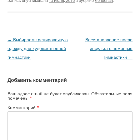
Запись опубликована
15 июля, 2016
в рубрике
Лечебная
.
←
Выбираем тренировочную
Восстановление после
Навигация
одежду для художественной
инсульта с помощью
по
гимнастики
гимнастики
→
записям
Добавить комментарий
Ваш адрес email не будет опубликован.
Обязательные поля
помечены
*
Комментарий
*