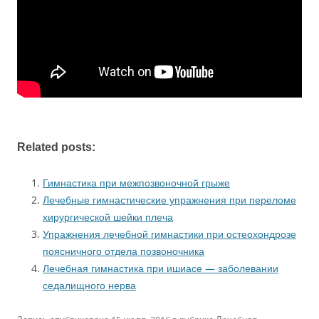
Related posts:
Гимнастика при межпозвоночной грыже
Лечебные гимнастические упражнения при переломе
хирургической шейки плеча
Упражнения лечебной гимнастики при остеохондрозе
поясничного отдела позвоночника
Лечебная гимнастика при ишиасе — заболевании
седалищного нерва