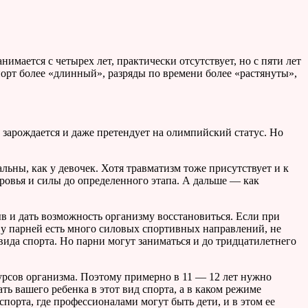
имается с четырех лет, практически отсутствует, но с пяти лет
порт более «длинный», разряды по времени более «растянуты»,
 зарождается и даже претендует на олимпийский статус. Но
льны, как у девочек. Хотя травматизм тоже присутствует и к
оровья и силы до определенного этапа. А дальше — как
ыв и дать возможность организму восстановиться. Если при
, у парней есть много силовых спортивных направлений, не
вида спорта. Но парни могут заниматься и до тридцатилетнего
сурсов организма. Поэтому примерно в 11 — 12 лет нужно
ать вашего ребенка в этот вид спорта, а в каком режиме
орта, где профессионалами могут быть дети, и в этом ее