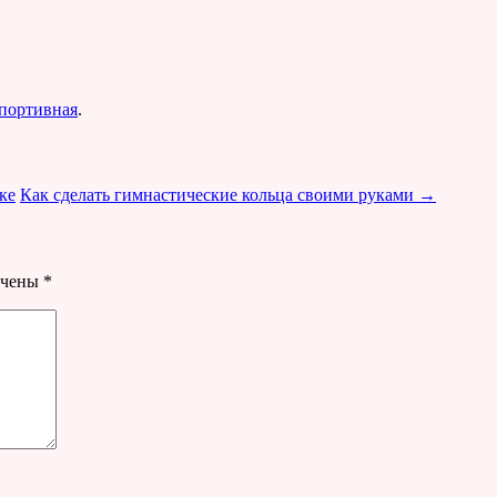
портивная
.
ке
Как сделать гимнастические кольца своими руками
→
ечены
*