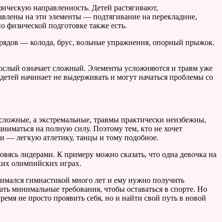
фическую направленность. Детей растягивают,
авлены на эти элементы — подтягивание на перекладине,
о физической подготовке также есть.
рядов — колода, брус, вольные упражнения, опорный прыжок.
зрослый означает сложный. Элементы усложняются и травм уже
 детей начинает не выдерживать и могут начаться проблемы со
о сложные, а экстремальные, травмы практически неизбежны,
ниматься на полную силу. Поэтому тем, кто не хочет
и — легкую атлетику, танцы и тому подобное.
овясь лидерами. К примеру можно сказать, что одна девочка на
ских олимпийских играх.
анимался гимнастикой много лет и ему нужно получить
вать минимальные требования, чтобы оставаться в спорте. Но
время не просто проявить себя, но и найти свой путь в новой