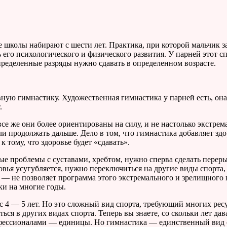
школы набирают с шести лет. Практика, при которой мальчик зан
 его психологического и физического развития. У парней этот с
Определенные разряды нужно сдавать в определенном возрасте.
ную гимнастику. Художественная гимнастика у парней есть, она
.
е же они более ориентированы на силу, и не настолько экстрема
ли продолжать дальше. Дело в том, что гимнастика добавляет зд
 тому, что здоровье будет «сдавать».
ные проблемы с суставами, хребтом, нужно сперва сделать перер
овья усугубляется, нужно переключиться на другие виды спорта
я — не позволяет программа этого экстремального и зрелищного 
вки на многие годы.
, с 4 — 5 лет. Но это сложный вид спорта, требующий многих ре
ся в других видах спорта. Теперь вы знаете, со скольки лет дав
офессионалами — единицы. Но гимнастика — единственный вид сп