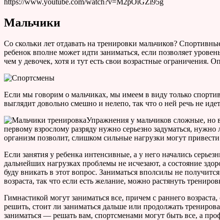
https://www.youtube.com/watch?v=M2pOiGZi95g
Мальчики
Со скольки лет отдавать на тренировки мальчиков? Спортивные 
ребенок вполне может идти заниматься, если позволяет уровень
чем у девочек, хотя и тут есть свои возрастные ограничения. 
Если мы говорим о мальчиках, мы имеем в виду только спортив
выглядит довольно смешно и нелепо, так что о ней речь не идет
Упражнения у мальчиков сложные, но вс
первому взрослому разряду нужно серьезно задуматься, нужно 
организм позволит, слишком сильные нагрузки могут привести к
Если занятия у ребенка интенсивные, а у него начались серьез
дальнейших нагрузках проблемы не исчезают, а состояние здор
буду вникать в этот вопрос. Заниматься вполсилы не получитс
возраста, так что если есть желание, можно растянуть трениро
Гимнастикой могут заниматься все, причем с раннего возраста
решить, стоит ли заниматься дальше или продолжать тренировать
заниматься — решать вам, спортсменами могут быть все, а пр