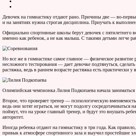
Девочек на гимнастику отдают рано. Причины две — во-первы
и на занятиях нужна строгая дисциплина. Приучать к выполне
Официально спортивные школы берут девочек с пятилетнего во
именно как ребенок, а не как малыш. С такими детьми легче р
Но все же в гимнастике самое главное — физическое развитие 
несложного тестирования — дает девочке подтянуться, сделать
растяжка, ведь в раннем возрасте растяжка есть практически у 
Олимпийская чемпионка Лилия Подкопаева начала заниматься 
Второе, что проверяет тренер — психологическую вменяемость,
ведь они хотят играться, не могут подолгу сосредотачиваться 
поймут, что на уроке главный тренер, и будут это внушать ребе
авторитет.
Иногда ребенка отдают на гимнастику в три года. Как правило
привык к атмосфере спортивного зала и выучил простейшие эле