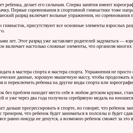
т ребенка, делает его сильным. Сперва занятия имеют хореогра
ачку. Первые соревнования в спортивной гимнастике тоже напр
шеский разряд включает вольные упражнения, но соревнования п
 гимнасток, присутствуют все основные элементы взрослых раз
го.
сьми лет. Этот разряд уже заставляет родителей задуматься — в
, он включает настолько сложные элементы, что организм многих
идата в мастера спорта и мастера спорта. Упражнения не прост
тические данные, хорошую мышечную массу, чтобы продолжать за
я и переключить ребенка на другие виды спорта или хореографи
к без проблем находит место себе в любом детском кружке, стан
лей и уже через два года получила серебряную медаль на юноше
ет дальше прогрессировать в спорте, но говорят, что ребенок з
 тренером, что ребенок будет заниматься в полсилы и будет сда
все равно никуда не денутся, а возможно ребенок сможет за это 