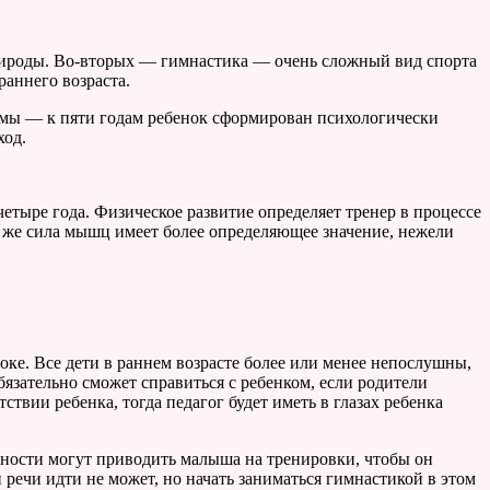
природы. Во-вторых — гимнастика — очень сложный вид спорта
аннего возраста.
рмы — к пяти годам ребенок сформирован психологически
ход.
етыре года. Физическое развитие определяет тренер в процессе
се же сила мышц имеет более определяющее значение, нежели
оке. Все дети в раннем возрасте более или менее непослушны,
обязательно сможет справиться с ребенком, если родители
ствии ребенка, тогда педагог будет иметь в глазах ребенка
енности могут приводить малыша на тренировки, чтобы он
 речи идти не может, но начать заниматься гимнастикой в этом