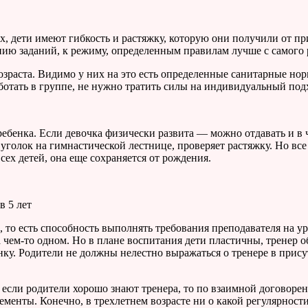
х, дети имеют гибкость и растяжку, которую они получили от 
нию заданий, к режиму, определенным правилам лучше с самого р
зраста. Видимо у них на это есть определенные санитарные но
аботать в группе, не нужно тратить силы на индивидуальный под
ребенка. Если девочка физически развита — можно отдавать и в ч
 уголок на гимнастической лестнице, проверяет растяжку. Но в
всех детей, она еще сохраняется от рождения.
в 5 лет
 то есть способность выполнять требования преподавателя на ур
на чем-то одном. Но в плане воспитания дети пластичны, тренер 
нку. Родители не должны нелестно выражаться о тренере в присут
, если родители хорошо знают тренера, то по взаимной договор
менты. Конечно, в трехлетнем возрасте ни о какой регулярности