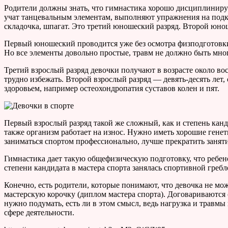
Родители должны знать, что гимнастика хорошо дисциплинируе
учат танцевальным элементам, выполняют упражнения на подк
складочка, шпагат. Это третий юношеский разряд. Второй юно
Первый юношеский проводится уже без осмотра физподготовки
Но все элементы довольно простые, травм не должно быть мно
Третий взрослый разряд девочки получают в возрасте около во
трудно избежать. Второй взрослый разряд — девять-десять лет
здоровьем, например остеохондропатия суставов колен и пят.
Первый взрослый разряд такой же сложный, как и степень канд
также организм работает на износ. Нужно иметь хорошие гене
заниматься спортом профессионально, лучше прекратить заняти
Гимнастика дает такую общефизическую подготовку, что ребено
степени кандидата в мастера спорта занялась спортивной греб
Конечно, есть родители, которые понимают, что девочка не мож
мастерскую корочку (диплом мастера спорта). Договариваются с
нужно подумать, есть ли в этом смысл, ведь нагрузка и травмы 
сфере деятельности.