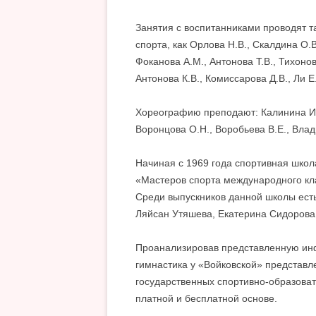
Занятия с воспитанниками проводят т
спорта, как Орлова Н.В., Скалдина О.В
Фоканова А.М., Антонова Т.В., Тихонов
Антонова К.В., Комиссарова Д.В., Ли Е
Хореографию преподают: Калинина И.А.
Воронцова О.Н., Воробьева В.Е., Вла
Начиная с 1969 года спортивная школ
«Мастеров спорта международного кл
Среди выпускников данной школы есть
Ляйсан Утяшева, Екатерина Сидорова
Проанализировав представленную инф
гимнастика у «Войковской» представл
государственных спортивно-образова
платной и бесплатной основе.