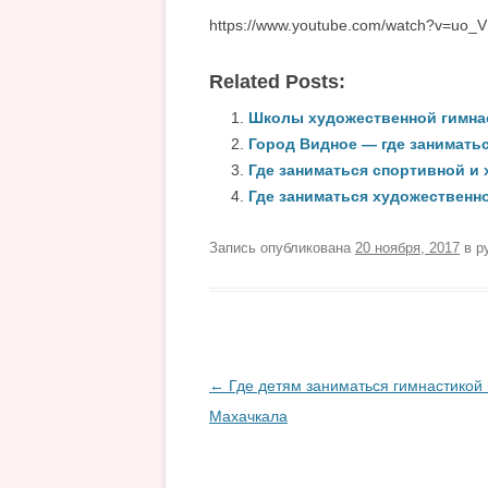
https://www.youtube.com/watch?v=uo_
Related Posts:
Школы художественной гимнас
Город Видное — где занимать
Где заниматься спортивной и
Где заниматься художественн
Запись опубликована
20 ноября, 2017
в р
Навигация
←
Где детям заниматься гимнастикой 
по
Махачкала
записям