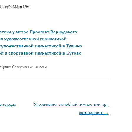
VUlnq0zM&t=19s
тики у метро Проспект Вернадского
ся художественной гимнастикой
 художественной гимнастикой в Тушино
ой и спортивной гимнастикой в Бутово
убрике
Спортивные школы
.
в городе
Упражнения лечебной гимнастики при
сакроилеите
→