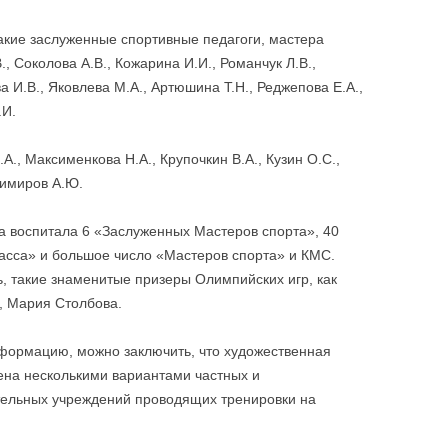
акие заслуженные спортивные педагоги, мастера
., Соколова А.В., Кожарина И.И., Романчук Л.В.,
а И.В., Яковлева М.А., Артюшина Т.Н., Реджепова Е.А.,
.И.
, Максименкова Н.А., Крупочкин В.А., Кузин О.С.,
димиров А.Ю.
а воспитала 6 «Заслуженных Мастеров спорта», 40
асса» и большое число «Мастеров спорта» и КМС.
, такие знаменитые призеры Олимпийских игр, как
, Мария Столбова.
ормацию, можно заключить, что художественная
ена несколькими вариантами частных и
тельных учреждений проводящих тренировки на