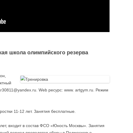
кая школа олимпийского резерва
он,
актный
ar30811@yandex.ru. Web ресурс: www. artgym.ru. Режим
ростки 11-12 лет. Занятия бесплатные.
лет, входит в состав ФСО «Юность Москвы». Занятия
етний период проводятся сборы в Подмосковье.