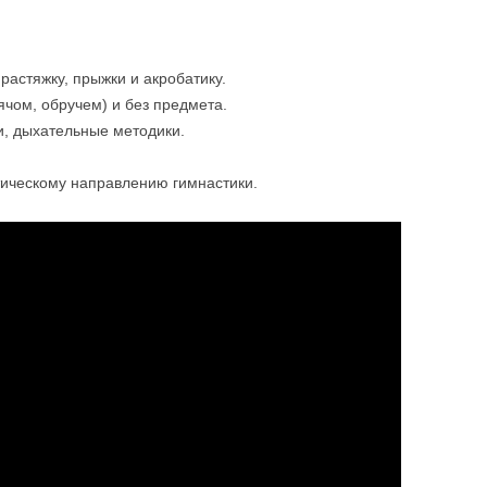
астяжку, прыжки и акробатику.
ячом, обручем) и без предмета.
и, дыхательные методики.
тическому направлению гимнастики.