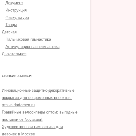
Документ
Инструкция
Физкультура
Танцы
Детская
Пальчиковая гимнастика
Артикуляционная гимнастика
Дыхательная
СВЕЖИЕ ЗАПИСИ
Инновационные защитно-декоративные
покрытия для современных проектов:
отзыв darfarben.ru
Гравийные велосипеды оптом: выгодные
поставки от Novasport
Художественная гимнастика для
девочек в Москве