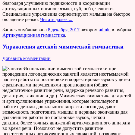
благодаря улучшению подвижности и координации
артикуляционных органов: языка, губ, неба, челюсти.
Специальные упражнения сориентируют малыша на быстрое
овладение речью.
Читать далее
→
Запись опубликована
8 декабря, 2017
автором
admin
в рубрике
Артикуляционная гимнастика
.
Упражнения детской мимической гимнастики
Добавить комментарий
Использование мимической гимнастики при
проведении логопедических занятий является неотъемлемой
частью работы по постановке и корректировке звуков у детей
с различными нарушениями произношения (общее
недостаточное развитие речи, задержка речевого развития,
дизартрия, заикание и др.).
Мимическая гимнастика для детей
и артикуляционные упражнения, которые используют в
работе с детьми дошкольного возраста логопеды, дают
возможность подготовить мышцы и нервные окончания для
дальнейшей работы по постановке звуков,
четкой
дикции,
более точных движений артикуляционного аппарата
во время речи. Помогают не допустить развитие
неестественных артикуляционных движений, позволяют