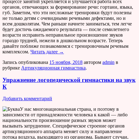
процессе занятий укрепляется и улучшается работа всех
органов, отвечающих за формирование речи: гортани, языка,
губ. Заметим, что эти несложные тренировки будут полезны
не только детям с очевидными речевыми дефектами, но и
всем дошколятам. Чем раньше начнете заниматься, тем легче
будет достичь ожидаемого результата — после семилетнего
возрасти исправить неправильное произношение звуков
гораздо трудней, нежели в дошкольном возрасте. Теперь
давайте поближе познакомимся с тренировочным речевым
комплексом.
Читать далее
→
Запись опубликована
15 ноября, 2018
автором
admin
в
рубрике
Артикуляционная гимнастика
.
Упражнение логопедической гимнастики на звук
К
Добавить комментарий
У нас многонациональная страна, и поэтому в
зависимости от принадлежности человека к какой — либо
национальности произношение разных звуков может
вызывать затруднение. Специфическое строение органов
артикуляционного аппарата меняет силу и направление
потока воздуха, выходящего из организма. Бывают случаи,