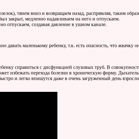
елок), тянем вниз и возвращаем назад, распрямляя, таким образ
ыл закрыт, медленно надавливаем на него и отпускаем.
о отпускаем, создавая давление в ушном канале.
о давать маленькому ребенку, т.к. есть опасность, что жвачку о
бенку справиться с дисфункцией слуховых труб. В совокупност
ожет избежать перехода болезни в хроническую форму. Дыхател
тро и легко впишутся даже в очень загруженный день взрослого