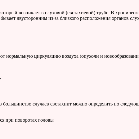
оторый возникает в слуховой (евстахиевой) трубе. В хроническо
 бывает двусторонним из-за близкого расположения органов слух
ют нормальную циркуляцию воздуха (опухоли и новообразования,
,
о в большинство случаев евстахиит можно определить по следую
ся при поворотах головы