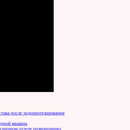
става после эндопротезирования
видной мышцы
ясничном отделе позвоночника