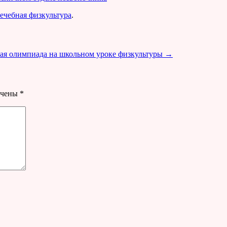
ечебная физкультура
.
ая олимпиада на школьном уроке физкультуры
→
ечены
*