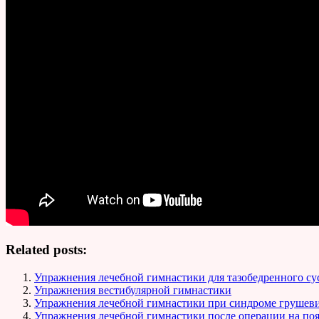
Related posts:
Упражнения лечебной гимнастики для тазобедренного су
Упражнения вестибулярной гимнастики
Упражнения лечебной гимнастики при синдроме груше
Упражнения лечебной гимнастики после операции на по