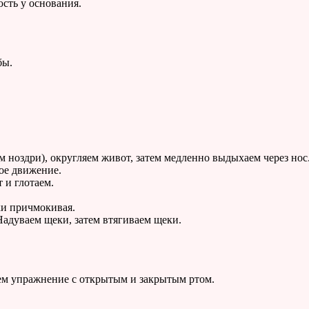
сть у основания.
бы.
 ноздри), округляем живот, затем медленно выдыхаем через нос
ное движение.
 и глотаем.
ки причмокивая.
Надуваем щеки, затем втягиваем щеки.
ем упражнение с открытым и закрытым ртом.