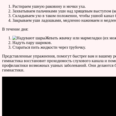
Растираем ушную раковину и мочки уха.
Захватываем пальчиками уши над хрящевым выступом (коз
Складываем ухо в таком положении, чтобы ушной канал б
Закрываем уши ладошками, медленно нажимаем и медленн
В течение дня:
Жевать жвачку или мармеладки (их можн
Надуть пару шариков.
Стараться пить жидкости через трубочку.
Представленные упражнения, помогут быстрее вам и вашему ре
гимнастика восстановит проходимость слухового канала и пом
профилактики возможных ушных заболеваний. Они делаются быс
гимнастики.