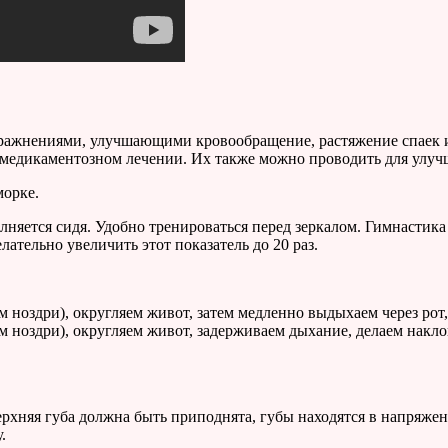
пражнениями, улучшающими кровообращение, растяжение спаек 
дикаментозном лечении. Их также можно проводить для улучшен
орке.
няется сидя. Удобно тренироваться перед зеркалом. Гимнастика
лательно увеличить этот показатель до 20 раз.
 ноздри), округляем живот, затем медленно выдыхаем через рот,
 ноздри), округляем живот, задерживаем дыхание, делаем наклон
хняя губа должна быть приподнята, губы находятся в напряжен
.