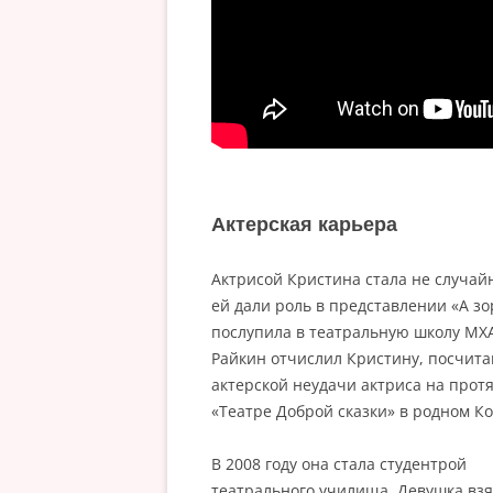
Актерская карьера
Актрисой Кристина стала не случай
ей дали роль в представлении «А зо
послупила в театральную школу МХА
Райкин отчислил Кристину, посчитав,
актерской неудачи актриса на протя
«Театре Доброй сказки» в родном К
В 2008 году она стала студентрой
театрального училища. Девушка вз