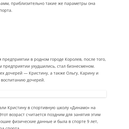
рамм, приблизительно такие же параметры она
порта.
 предприятии в родном городе Королев, после того,
ом предприятии ухудшились, стал бизнесменом.
х дочерей — Кристину, а также Ольгу, Карину и
а воспитанию дочерей.
дали Кристину в спортивную школу «Динамо» на
Этот возраст считается поздним для занятия этим
рошие физические данные и была в спорте 9 лет,
ра спорта.