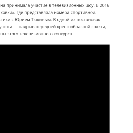
на принимала участие в телевизионных шоу. В 2016
аховки», где представляла номера спортивной,
стики с Юрием Тюкиным. В одной из постановок
у ноги — надрыв передней крестообразной связки,
пы этого телевизионного конкурса.