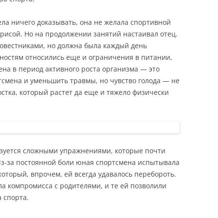
ела ничего доказывать, она не желала спортивной
трисой. Но на продолжении занятий настаивал отец.
 ровестниками, но должна была каждый день
ностям относились еще и ограничения в питании,
на в период активного роста организма — это
тсмена и уменьшить травмы, но чувство голода — не
остка, который растет да еще и тяжело физически
зуется сложными упражнениями, которые почти
Из-за постоянной боли юная спортсмена испытывала
который, впрочем, ей всегда удавалось перебороть.
ла компромисса с родителями, и те ей позволили
а спорта.