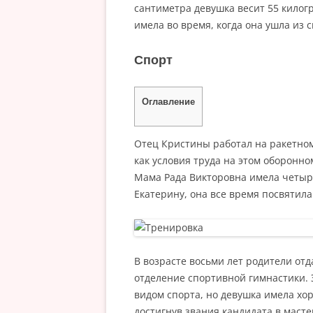
сантиметра девушка весит 55 килог
имела во время, когда она ушла из с
Спорт
Оглавление
Отец Кристины работал на ракетном
как условия труда на этом оборонн
Мама Рада Викторовна имела четыре
Екатерину, она все время посвятил
В возрасте восьми лет родители от
отделение спортивной гимнастики. 
видом спорта, но девушка имела хо
достигнув звания кандидата в масте