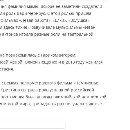
чья фамилия мамы. Вскоре ее заметили создатели
ли роль Вари Черноус. С этой ролью пришла
 фильмах «Левая работа», «Елки», «Золушка»,
ри здесь тихие», озвучивала мульфильмы «Иван
 актриса играла разные роли на театральной
на познакомилась с Гариком (Игорем)
воей женой Юлией Лещенко и в 2013 году женился
стасия.
а съемках полнометражного фильма «Чемпионы:
м Кристина сыграла роль успешной российской
 спортсменка была дважды олимпийской чемпионкой
емпионкой мира, тринадцать раз получала золотые