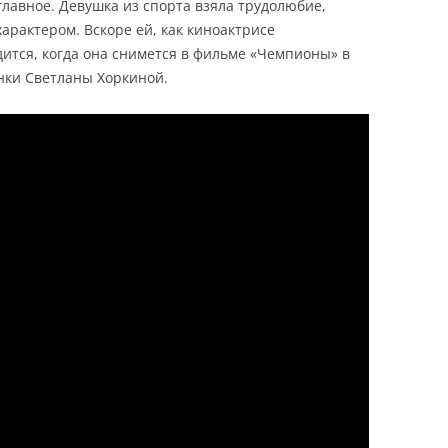
главное. Девушка из спорта взяла трудолюбие,
арактером. Вскоре ей, как киноактрисе
ится, когда она снимется в фильме «Чемпионы» в
нки Светланы Хоркиной.