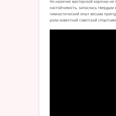
Но наличие мастерской корочки не 
настойчивость, запаслась твердым х
гимнастический опыт весьма пригод
роли известной советской спортсме