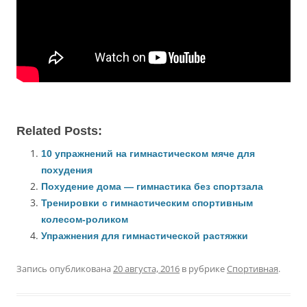
Related Posts:
10 упражнений на гимнастическом мяче для
похудения
Похудение дома — гимнастика без спортзала
Тренировки с гимнастическим спортивным
колесом-роликом
Упражнения для гимнастической растяжки
Запись опубликована
20 августа, 2016
в рубрике
Спортивная
.