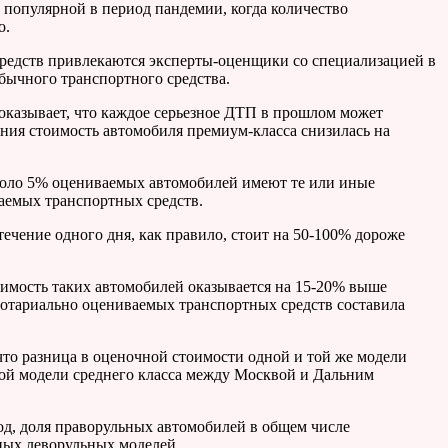
 популярной в период пандемии, когда количество
о.
редств привлекаются эксперты-оценщики со специализацией в
обычного транспортного средства.
показывает, что каждое серьезное ДТП в прошлом может
ения стоимость автомобиля премиум-класса снизилась на
около 5% оцениваемых автомобилей имеют те или иные
аемых транспортных средств.
ечение одного дня, как правило, стоит на 50-100% дороже
имость таких автомобилей оказывается на 15-20% выше
отариально оцениваемых транспортных средств составила
что разница в оценочной стоимости одной и той же модели
ной модели среднего класса между Москвой и Дальним
од, доля праворульных автомобилей в общем числе
ных леворульных моделей.