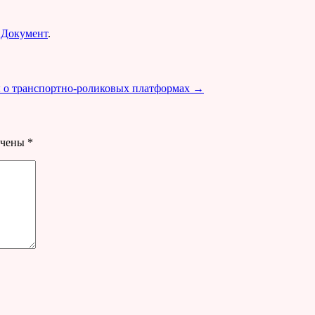
е
Документ
.
 о транспортно-роликовых платформах
→
ечены
*