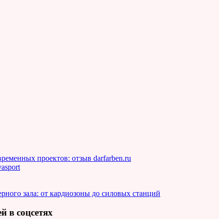
еменных проектов: отзыв darfarben.ru
asport
рного зала: от кардиозоны до силовых станций
й в соцсетях