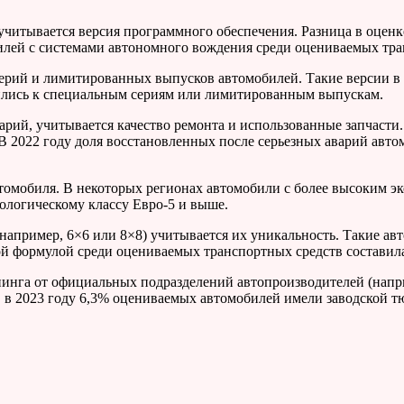
читывается версия программного обеспечения. Разница в оценк
билей с системами автономного вождения среди оцениваемых тра
ерий и лимитированных выпусков автомобилей. Такие версии в 
сились к специальным сериям или лимитированным выпускам.
рий, учитывается качество ремонта и использованные запчасти.
В 2022 году доля восстановленных после серьезных аварий авто
томобиля. В некоторых регионах автомобили с более высоким э
ологическому классу Евро-5 и выше.
апример, 6×6 или 8×8) учитывается их уникальность. Такие авт
ной формулой среди оцениваемых транспортных средств составил
нинга от официальных подразделений автопроизводителей (напр
, в 2023 году 6,3% оцениваемых автомобилей имели заводской т