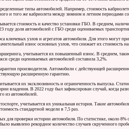
пределенные типы автомобилей. Например, стоимость кабриолет
дного и того же кабриолета между зимним и летним периодами с
вается стоимость и качество установки ГБО. В среднем, наличи
23 году доля автомобилей с ГБО среди оцениваемых транспортны
са ключевых узлов и агрегатов автомобиля. Для этого могут пр
ачительный износ основных узлов, что снижает их стоимость на
каршеринга, учитывается их повышенный износ. В среднем, так
акси среди оцениваемых автомобилей составила 3,2%.
арантии производителя. Автомобили с действующей расширенно
йствующую расширенную гарантию.
тывается их эксклюзивность и ограниченность выпуска. Статис
ории владения. В 2022 году был зафиксирован случай, когда ра
го из автомобилей.
тоспорте, учитывается их уникальная история. Такие автомобил
тоимость стандартной модели в 7,5 раз.
ых для проверки истории автомобиля. По статистике, около 8
 было выявлено рекордное количество случаев скрученного про