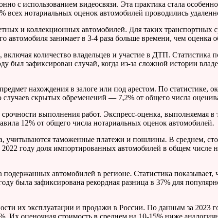
нно с использованием видеосвязи. Эта практика стала особенно
5% всех нотариальных оценок автомобилей проводились удаленн
етных и коллекционных автомобилей. Для таких транспортных с
о автомобиля занимает в 3-4 раза больше времени, чем оценка 
, включая количество владельцев и участие в ДТП. Статистика 
ду был зафиксирован случай, когда из-за сложной истории влад
предмет нахождения в залоге или под арестом. По статистике, 
о случаев скрытых обременений — 7,2% от общего числа оценив
срочности выполнения работ. Экспресс-оценка, выполняемая в т
тавила 12% от общего числа нотариальных оценок автомобилей.
жа, учитываются таможенные платежи и пошлины. В среднем, сто
 2022 году доля импортированных автомобилей в общем числе н
 подержанных автомобилей в регионе. Статистика показывает, 
году была зафиксирована рекордная разница в 37% для популяр
сти их эксплуатации и продажи в России. По данным за 2023 г
%. Их оценочная стоимость в среднем на 10-15% ниже аналогич