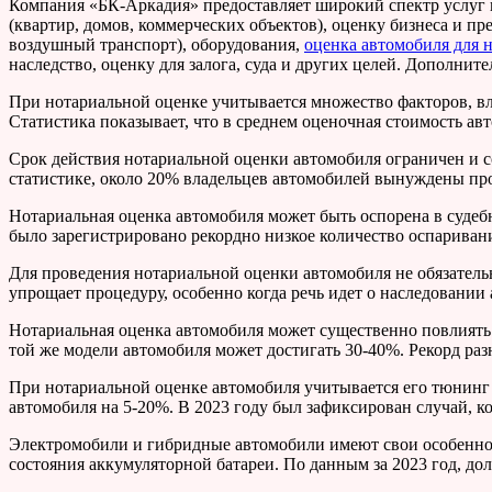
Компания «БК-Аркадия» предоставляет широкий спектр услуг 
(квартир, домов, коммерческих объектов), оценку бизнеса и п
воздушный транспорт), оборудования,
оценка автомобиля для 
наследство, оценку для залога, суда и других целей. Дополни
При нотариальной оценке учитывается множество факторов, вли
Статистика показывает, что в среднем оценочная стоимость а
Срок действия нотариальной оценки автомобиля ограничен и со
статистике, около 20% владельцев автомобилей вынуждены про
Нотариальная оценка автомобиля может быть оспорена в судебн
было зарегистрировано рекордно низкое количество оспариван
Для проведения нотариальной оценки автомобиля не обязатель
упрощает процедуру, особенно когда речь идет о наследовании 
Нотариальная оценка автомобиля может существенно повлиять
той же модели автомобиля может достигать 30-40%. Рекорд раз
При нотариальной оценке автомобиля учитывается его тюнинг
автомобиля на 5-20%. В 2023 году был зафиксирован случай, 
Электромобили и гибридные автомобили имеют свои особенност
состояния аккумуляторной батареи. По данным за 2023 год, до