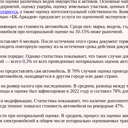
по оценке различных видов имущества и активов. Основные на
редприятий, оценку ущерба, оценку земельных участков, ценных 
нотариуса
, а также оценку интеллектуальной собственности. Ко
тельно «БК-Аркадия» предлагает услуги по оценочной экспертиз
яющих на стоимость автомобиля. Среди них: марка, модель, год
втомобиля при нотариальной оценке на 10-15% ниже рыночной.
ставляет 6 месяцев. После истечения этого срока документ теря
ходить повторную оценку из-за истечения срока действия докум
ом порядке. Однако статистика показывает, что такие случаи д
ий — всего 0,3% от всех проведенных нотариальных оценок авт
но предоставлять сам автомобиль. В 70% случаев оценка провод
автомобиля, находящегося в другом городе или даже стране.
 на размер налога при наследовании. В среднем, разница межд
ницы в оценке был зафиксирован в 2022 году и составил 78% дл
 и модификации. Статистика показывает, что наличие дополнит
когда тюнинг повысил стоимость автомобиля на рекордные 47%.
и при нотариальной оценке. В среднем, процесс их оценки зан
ля электромобилей в общем числе нотариально оцениваемых тран