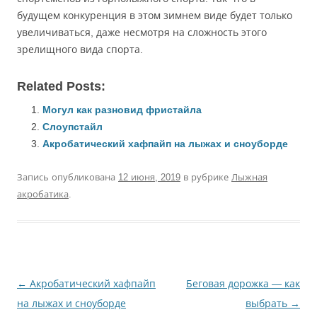
будущем конкуренция в этом зимнем виде будет только
увеличиваться, даже несмотря на сложность этого
зрелищного вида спорта.
Related Posts:
Могул как разновид фристайла
Слоупстайл
Акробатический хафпайп на лыжах и сноуборде
Запись опубликована
12 июня, 2019
в рубрике
Лыжная
акробатика
.
Навигация
←
Акробатический хафпайп
Беговая дорожка — как
по
на лыжах и сноуборде
выбрать
→