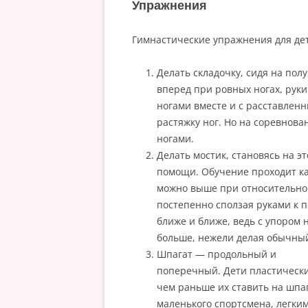
Упражнения
Гимнастические упражнения для дет
Делать складочку, сидя на пол
вперед при ровных ногах, руки
ногами вместе и с расставлен
растяжку ног. Но на соревнова
ногами.
Делать мостик, становясь на э
помощи. Обучение проходит как
можно выше при относительно п
постепенно сползая руками к п
ближе и ближе, ведь с упором 
больше, нежели делая обычный
Шпагат — продольный и
поперечный. Дети пластически
чем раньше их ставить на шпаг
маленького спортсмена, легки