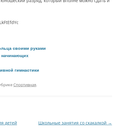
 юношеский разряд, который вполне можно сдать и
LkFtEfdYc
кольца своими руками
я начинающих
тивной гимнастики
убрике
Спортивная
.
ля детей
Школьные занятия со скакалкой
→