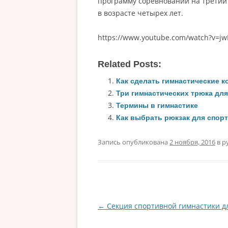
программу соревнований на третий
в возрасте четырех лет.
https://www.youtube.com/watch?v=jw
Related Posts:
Как сделать гимнастические 
Три гимнастических трюка дл
Термины в гимнастике
Как выбрать рюкзак для спор
Запись опубликована
2 ноября, 2016
в р
←
Секция спортивной гимнастики д
Навигация
по