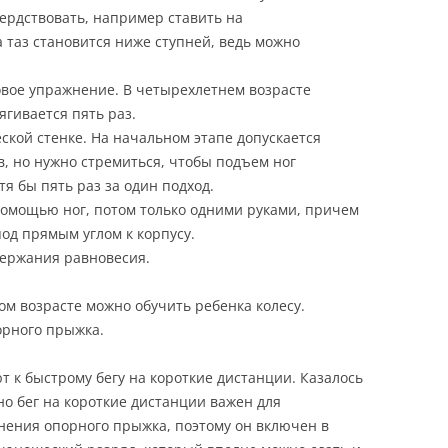
сердствовать, например ставить на
 таз становится ниже ступней, ведь можно
вое упражнение. В четырехлетнем возрасте
ягивается пять раз.
ской стенке. На начальном этапе допускается
в, но нужно стремиться, чтобы подъем ног
тя бы пять раз за один подход.
 помощью ног, потом только одними руками, причем
од прямым углом к корпусу.
держания равновесия.
ом возрасте можно обучить ребенка колесу.
орного прыжка.
 к быстрому бегу на короткие дистанции. Казалось
 но бег на короткие дистанции важен для
нения опорного прыжка, поэтому он включен в