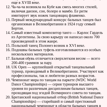
еще в XVIII веке.
Ча-ча-ча возникла на Кубе как смесь многих стилей,
включая данзон, сон, болеро и мамбо. Ее ритм
имитирует звук ножек танцовщиц фламенко.
Первый международный конкурс бальных танцев был
организован в Великобритании в 1924 году семьей
Бертон.
Самый известный композитор танго — Карлос Гардель
из Аргентины. За свою карьеру он написал около 700
произведений в этом жанре.
Польский танец Полонез возник в XVI веке.
Подошвы бальных туфель изготавливаются из особых
нескользских материалов.
Бальная обувь отличается сверхлегким весом — всего
200-400 граммов за пару.
UK Open — крупнейший открытый танцевальный
турнир, проводимый в Великобритании. Участвуют как
профессионалы, так и любители разных возрастов.
Чемпионат мира по танцам на паркете (WDC World
Dance Championships) — серия турниров высшего
уровня по различным дисциплинам бальных танцев,
проходящая под эгидой Всемирного совета по танцам.
Британский национальный отбор (British National Dance
Championships) — старейший и самый престижный
национальный чемпионат в области бальных танцев в