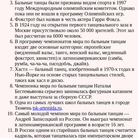
Бальные танцы были признаны видом спорта в 1997
году Международным олимпийским комитетом. Однако
пока они не вошли в программу Олимпийских игр.
Фокстрот был назван в честь актера Гарри Фокса.
В 1924 году на открытии первого танцевального зала в
Москве присутствовало около 50 000 зрителей. Этот зал
был рассчитан на 6000 человек.
В программу чемпионатов мира по бальным танцам
входят две основные категории: европейские
(медленный вальс, танго, венский вальс, медленный
фокстрот, квикстеп) и латиноамериканские (самба,
румба, ча-ча-ча, пасодобль, джайв).
Хастл — бальный танец, изобретенный в 1970-х годах в
Нью-Йорке на основе старых танцевальных стилей,
таких как хасл и диско.
Чемпионка мира по бальным танцам Наталья
Бестемьянова серьезно занималась фигурным катанием
и даже выступала за сборную СССР.
Одна из самых лучших школ бальных танцев в городе
Тюмень
tsk-artemida.ru
.
Самый молодой чемпион мира по бальным танцам —
Андрей Записоцкий из России. Он выиграл чемпионат
в латиноамериканской программе в возрасте 16 лет.
В России одним из старейших бальных танцев считается
кадриль, которая танцевалась при императорском дворе