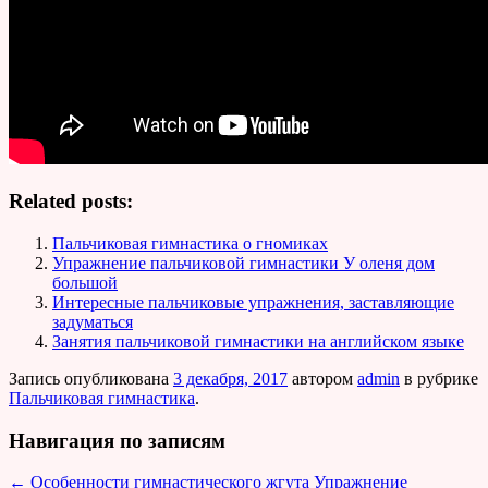
Related posts:
Пальчиковая гимнастика о гномиках
Упражнение пальчиковой гимнастики У оленя дом
большой
Интересные пальчиковые упражнения, заставляющие
задуматься
Занятия пальчиковой гимнастики на английском языке
Запись опубликована
3 декабря, 2017
автором
admin
в рубрике
Пальчиковая гимнастика
.
Навигация по записям
←
Особенности гимнастического жгута
Упражнение